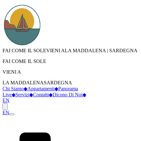
FAI COME IL SOLE
VIENI A
LA MADDALENA
|
SARDEGNA
FAI COME IL SOLE
VIENI A
LA MADDALENA
SARDEGNA
Chi Siamo
◆
Appartamenti
◆
Panorama
Live
◆
Servizi
◆
Contatti
◆
Dicono Di Noi
◆
EN
EN