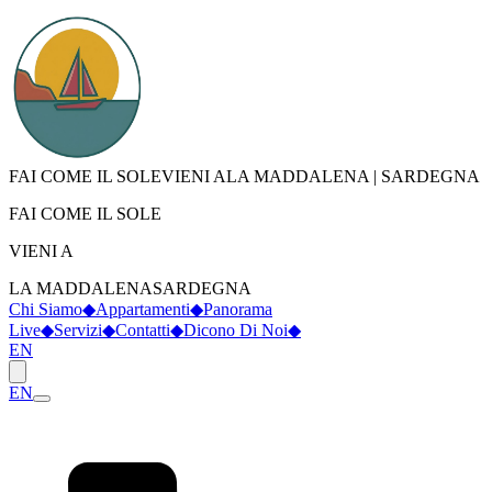
FAI COME IL SOLE
VIENI A
LA MADDALENA
|
SARDEGNA
FAI COME IL SOLE
VIENI A
LA MADDALENA
SARDEGNA
Chi Siamo
◆
Appartamenti
◆
Panorama
Live
◆
Servizi
◆
Contatti
◆
Dicono Di Noi
◆
EN
EN