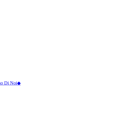
o Di Noi
◆