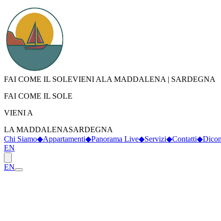
FAI COME IL SOLE
VIENI A
LA MADDALENA
|
SARDEGNA
FAI COME IL SOLE
VIENI A
LA MADDALENA
SARDEGNA
Chi Siamo
◆
Appartamenti
◆
Panorama Live
◆
Servizi
◆
Contatti
◆
Dicon
EN
EN