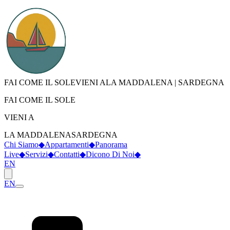
FAI COME IL SOLE
VIENI A
LA MADDALENA
|
SARDEGNA
FAI COME IL SOLE
VIENI A
LA MADDALENA
SARDEGNA
Chi Siamo
◆
Appartamenti
◆
Panorama
Live
◆
Servizi
◆
Contatti
◆
Dicono Di Noi
◆
EN
EN