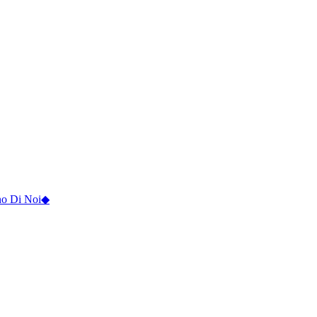
o Di Noi
◆