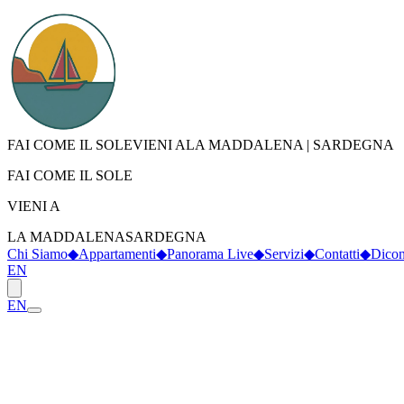
FAI COME IL SOLE
VIENI A
LA MADDALENA
|
SARDEGNA
FAI COME IL SOLE
VIENI A
LA MADDALENA
SARDEGNA
Chi Siamo
◆
Appartamenti
◆
Panorama Live
◆
Servizi
◆
Contatti
◆
Dicon
EN
EN